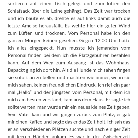
sortieren auf einen Tisch gelegt und zum lüften den
Schlafsack über die Leine gehängt. Das Zelt war trocken
und ich baute es ab, drehte es auf links damit auch die
letzte Ameise herausfällt. Es wehte hier ein guter Wind
zum Lüften und trocknen. Vom Personal habe ich den
ganzen Morgen keinen gesehen. Gegen 12:00 Uhr hatte
ich alles eingepackt. Nun musste ich jemanden vom
Personal finden bei dem ich die Platzgebühren bezahlen
kann. Auf dem Weg zum Ausgang ist das Wohnhaus.
Bepackt ging ich dort hin. Als die Hunde mich sahen fingen
sie sofort an zu bellen und machten wie immer, wenn sie
mich sahen, keinen freundlichen Eindruck. Ich rief ein paar
mal „Hallo“ und der jüngsten vom Personal, mit dem ich
mich am besten verstand, kam aus dem Haus. Er sagte ich
sollte warten, man würde mir ein neues kleines Zelt geben.
Sein Vater kam und wir gingen zurück zum Platz, er gab
mir einen Kaffee und sagte das er das Zelt holt. Ich sah das
er an verschiedenen Plätzen suchte und nach einiger Zeit
mit leeren Händen ankam. Es war in der Zwischenzeit