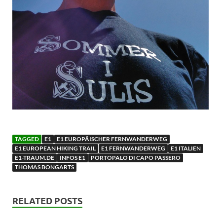
TAGGED
E1
E1 EUROPÄISCHER FERNWANDERWEG
E1 EUROPEAN HIKING TRAIL
E1 FERNWANDERWEG
E1 ITALIEN
E1-TRAUM.DE
INFOS E1
PORTOPALO DI CAPO PASSERO
THOMAS BONGARTS
RELATED POSTS