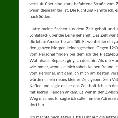
verläuft über eine stark befahrene Straße zum Z
wenn diese länger ist. Die Richtung kannte ich, 
nach Süden.
Hatte meine Sachen aus dem Zelt geholt und z
Schlafsack über die Leine gehängt. Das Zelt war 
die letzte Ameise herausfällt. Es wehte hier ein
den ganzen Morgen keinen gesehen. Gegen 12:00 
vom Personal finden bei dem ich die Platzge
Wohnhaus. Bepackt ging ich dort hin. Als die Hu
wie immer, wenn sie mich sahen, keinen freundlich
vom Personal, mit dem ich mich am besten vers
würde mir ein neues kleines Zelt geben. Sein Va
Kaffee und sagte das er das Zelt holt. Ich sah d
mit leeren Händen ankam. Es war in der Zwisc
Weg machen. Er sagte ich solle ihm die Adresse 
dort hin.
Ich machte mich gegen 13:10 Uhr auf, die letzte