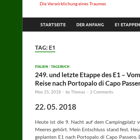
Die Verwirklichung eines Traumes
STARTSEITE
DER ANFANG
E1 ETAPPEN
TAG:
E1
ITALIEN
/
TAGEBUCH
249. und letzte Etappe des E1 – V
Reise nach Portopalo di Capo Passe
May 25, 2018
-
by
Thomas
-
2 Comments.
22. 05. 2018
Heute ist die 9. Nacht auf dem Campingplatz v
Meeres gehört. Mein Entschluss stand fest. He
geplanten E1 nach Portopalo di Capo Passero. 