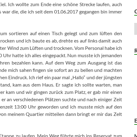
iel. Ich wollte zum Ende eine schöne Strecke laufen, auch
es war die, die ich seit dem 01.06.2017 gegangen bin immer
um sortieren auf einen Tisch gelegt und zum lüften den
trocken und ich baute es ab, drehte es auf links damit auch
 guter Wind zum Lüften und trocknen. Vom Personal habe ich
Uhr hatte ich alles eingepackt. Nun musste ich jemanden
bühren bezahlen kann. Auf dem Weg zum Ausgang ist das
nde mich sahen fingen sie sofort an zu bellen und machten
en Eindruck. Ich rief ein paar mal „Hallo“ und der jüngsten
tand, kam aus dem Haus. Er sagte ich sollte warten, man
ter kam und wir gingen zurück zum Platz, er gab mir einen
as er an verschiedenen Plätzen suchte und nach einiger Zeit
henzeit 13:00 Uhr geworden und ich musste mich auf den
von meinem Quartier mitteilen dann bringt er mir das Zelt
 Etappe zu laufen. Mein Weg führte mich ins Reservat zum
M