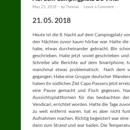
May 25, 2018
-
by
Thomas
-
Leave a Comment
21. 05. 2018
Heute ist die 8. Nacht auf dem Campingplatz vor
den Nächten zuvor kaum hörbar war. Hatte die 
habe, etwas durcheinander gebracht. Bin schon
geschrieben. Habe jetzt soviel geschrieben und 
Schreibe alle Berichte auf dem Smartphone, h
manchmal etwas problematisch. Nach dem sch
gegangen. Habe eine Gruppe deutscher Wanderer
haben ihr südliches Ziel Capo Passero jetzt erre
eine Pause gemacht und Fisch gegessen. N
Aussichtsplattformen für das beobachten de
Vendicari, errichtet worden. Hatte die Tage zuvo
zu weit entfernt waren, hat es aber nicht fu
Aufnahmen machen. Richtig begeistert war eine Fa
dann zum Strand und war baden. Die Temperatur