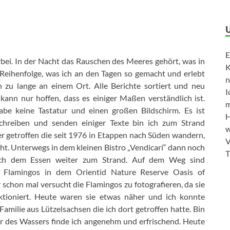
E
bei. In der Nacht das Rauschen des Meeres gehört, was in
K
Reihenfolge, was ich an den Tagen so gemacht und erlebt
n
 zu lange an einem Ort. Alle Berichte sortiert und neu
I
kann nur hoffen, dass es einiger Maßen verständlich ist.
m
abe keine Tastatur und einen großen Bildschirm. Es ist
H
reiben und senden einiger Texte bin ich zum Strand
w
 getroffen die seit 1976 in Etappen nach Süden wandern,
V
icht. Unterwegs in dem kleinen Bistro „Vendicari“ dann noch
T
ach dem Essen weiter zum Strand. Auf dem Weg sind
r Flamingos in dem Orientid Nature Reserve Oasis of
r schon mal versucht die Flamingos zu fotografieren, da sie
nktioniert. Heute waren sie etwas näher und ich konnte
milie aus Lützelsachsen die ich dort getroffen hatte. Bin
 des Wassers finde ich angenehm und erfrischend. Heute