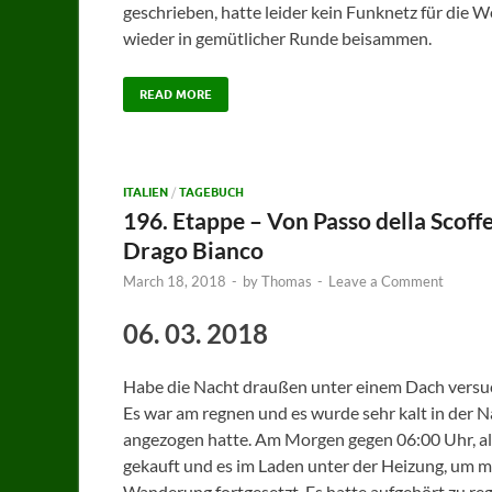
geschrieben, hatte leider kein Funknetz für die
wieder in gemütlicher Runde beisammen.
READ MORE
ITALIEN
/
TAGEBUCH
196. Etappe – Von Passo della Scof
Drago Bianco
March 18, 2018
-
by
Thomas
-
Leave a Comment
06. 03. 2018
Habe die Nacht draußen unter einem Dach versuch
Es war am regnen und es wurde sehr kalt in der Na
angezogen hatte. Am Morgen gegen 06:00 Uhr, als
gekauft und es im Laden unter der Heizung, um 
Wanderung fortgesetzt. Es hatte aufgehört zu reg