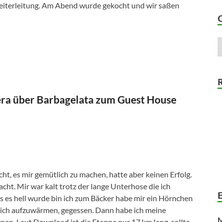
 Weiterleitung. Am Abend wurde gekocht und wir saßen
fera über Barbagelata zum Guest House
t, es mir gemütlich zu machen, hatte aber keinen Erfolg.
cht. Mir war kalt trotz der lange Unterhose die ich
 es hell wurde bin ich zum Bäcker habe mir ein Hörnchen
mich aufzuwärmen, gegessen. Dann habe ich meine
M
nen. Laut Download ist die Etappe nur 17 km lang, sollte