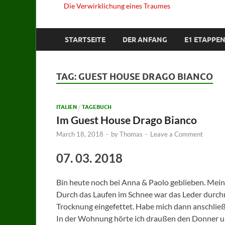
Die Verwirklichung eines Traumes
STARTSEITE
DER ANFANG
E1 ETAPPEN
TAG:
GUEST HOUSE DRAGO BIANCO
ITALIEN
/
TAGEBUCH
Im Guest House Drago Bianco
March 18, 2018
-
by
Thomas
-
Leave a Comment
07. 03. 2018
Bin heute noch bei Anna & Paolo geblieben. Mei
Durch das Laufen im Schnee war das Leder durchnä
Trocknung eingefettet. Habe mich dann anschließ
In der Wohnung hörte ich draußen den Donner un