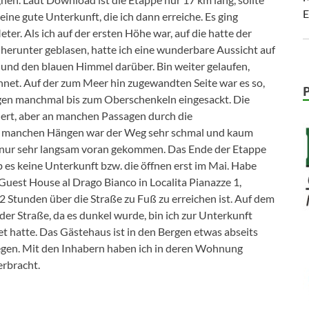
E
eine gute Unterkunft, die ich dann erreiche. Es ging
ter. Als ich auf der ersten Höhe war, auf die hatte der
herunter geblasen, hatte ich eine wunderbare Aussicht auf
und den blauen Himmel darüber. Bin weiter gelaufen,
net. Auf der zum Meer hin zugewandten Seite war es so,
ngen manchmal bis zum Oberschenkeln eingesackt. Die
dert, aber an manchen Passagen durch die
n manchen Hängen war der Weg sehr schmal und kaum
 nur sehr langsam voran gekommen. Das Ende der Etappe
b es keine Unterkunft bzw. die öffnen erst im Mai. Habe
Guest House al Drago Bianco in Localita Pianazze 1,
 2 Stunden über die Straße zu Fuß zu erreichen ist. Auf dem
er Straße, da es dunkel wurde, bin ich zur Unterkunft
t hatte. Das Gästehaus ist in den Bergen etwas abseits
elegen. Mit den Inhabern haben ich in deren Wohnung
rbracht.