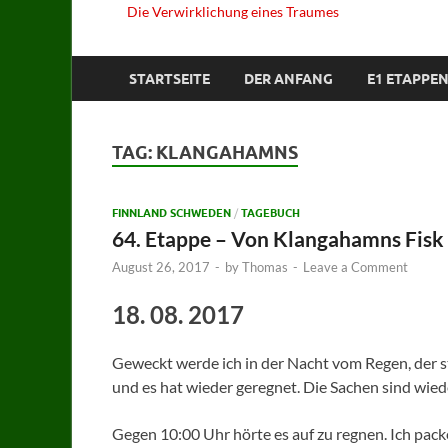
Die Verwirklichung eines Traumes
STARTSEITE
DER ANFANG
E1 ETAPPEN
TAG:
KLANGAHAMNS
FINNLAND SCHWEDEN
/
TAGEBUCH
64. Etappe – Von Klangahamns Fisk
August 26, 2017
-
by
Thomas
-
Leave a Comment
18. 08. 2017
Geweckt werde ich in der Nacht vom Regen, der sta
und es hat wieder geregnet. Die Sachen sind wied
Gegen 10:00 Uhr hörte es auf zu regnen. Ich pac