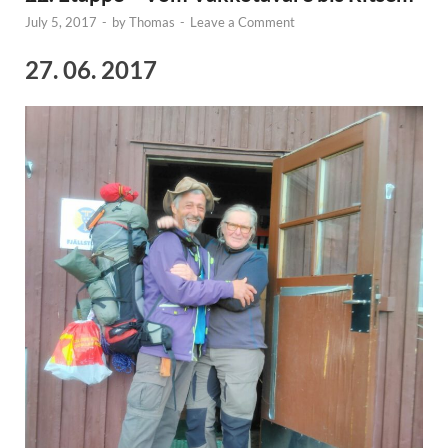
July 5, 2017
-
by
Thomas
-
Leave a Comment
27. 06. 2017