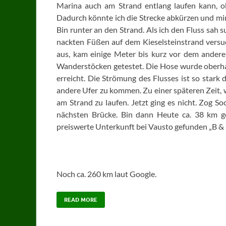
Marina auch am Strand entlang laufen kann, ob
Dadurch könnte ich die Strecke abkürzen und mir 
Bin runter an den Strand. Als ich den Fluss sah 
nackten Füßen auf dem Kieselsteinstrand versuch
aus, kam einige Meter bis kurz vor dem ander
Wanderstöcken getestet. Die Hose wurde oberhal
erreicht. Die Strömung des Flusses ist so stark 
andere Ufer zu kommen. Zu einer späteren Zeit, w
am Strand zu laufen. Jetzt ging es nicht. Zog S
nächsten Brücke. Bin dann Heute ca. 38 km ge
preiswerte Unterkunft bei Vausto gefunden „B &
Noch ca. 260 km laut Google.
READ MORE