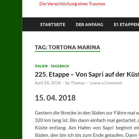
Die Verwirklichung eines Traumes
STARTSEITE
DER ANFANG
E1 ETAPPEN
TAG:
TORTONA MARINA
ITALIEN
/
TAGEBUCH
225. Etappe – Von Sapri auf der Kü
April 28, 2018
-
by
Thomas
-
Leave a Comment
15. 04. 2018
Gestern die Strecke in den Süden zur Fähre mal w
320 km lang ist. Bin dann einfach mal gestartet,
Küste entlang. Am Hafen von Sapri beginnt e
Süden, den bin ich bis zum Ende gelaufen. Dann 