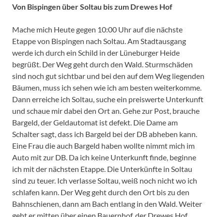
Von Bispingen über Soltau bis zum Drewes Hof
Mache mich Heute gegen 10:00 Uhr auf die nächste
Etappe von Bispingen nach Soltau. Am Stadtausgang
werde ich durch ein Schild in der Lüneburger Heide
begrüßt. Der Weg geht durch den Wald. Sturmschäden
sind noch gut sichtbar und bei den auf dem Weg liegenden
Bäumen, muss ich sehen wie ich am besten weiterkomme.
Dann erreiche ich Soltau, suche ein preiswerte Unterkunft
und schaue mir dabei den Ort an. Gehe zur Post, brauche
Bargeld, der Geldautomat ist defekt. Die Dame am
Schalter sagt, dass ich Bargeld bei der DB abheben kann.
Eine Frau die auch Bargeld haben wollte nimmt mich im
Auto mit zur DB. Da ich keine Unterkunft finde, beginne
ich mit der nächsten Etappe. Die Unterkünfte in Soltau
sind zu teuer. Ich verlasse Soltau, weiß noch nicht wo ich
schlafen kann. Der Weg geht durch den Ort bis zu den
Bahnschienen, dann am Bach entlang in den Wald. Weiter
geht er mitten über einen Bauernhof, der Drewes Hof.