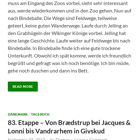
muss am Eingang des Zoos vorbei, sieht sehr interessant
aus, werde wiederkommen und in den Zoo gehen. Nun auf
nach Bindeballe. Die Wege sind Feldwege, teilweise
geteert, keine guten Wanderwege. Laufe durch Jelling an
den Grabhügeln der Wikinger Könige vorbei. Jelling hat
eine lange Geschichte. Laufe weiter auf Feldwege bis nach
Bindeballe. In Bindeballe finde ich eine gute trockene
Unterkunft. Obwohl ich spät komme, werde ich freundlich
begrüßt und gefragt was ich noch benötige. Ich bin müde,
gehe noch duschen und dann ins Bett.
READ MORE
DÄNEMARK
/
TAGEBUCH
83. Etappe – Von Brædstrup bei Jacques &
Lonni bis Vandrarhem in Givskud
September 24, 2017
-
by
Thomas
-
Leave a Comment