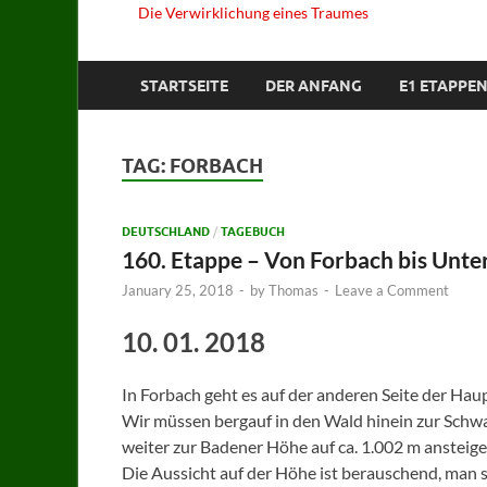
Die Verwirklichung eines Traumes
STARTSEITE
DER ANFANG
E1 ETAPPEN
TAG:
FORBACH
DEUTSCHLAND
/
TAGEBUCH
160. Etappe – Von Forbach bis Unte
January 25, 2018
-
by
Thomas
-
Leave a Comment
10. 01. 2018
In Forbach geht es auf der anderen Seite der Hau
Wir müssen bergauf in den Wald hinein zur Schwa
weiter zur Badener Höhe auf ca. 1.002 m ansteige
Die Aussicht auf der Höhe ist berauschend, man 