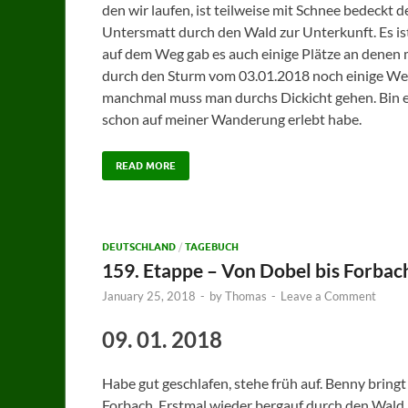
den wir laufen, ist teilweise mit Schnee bedeckt d
Untersmatt durch den Wald zur Unterkunft. Es i
auf dem Weg gab es auch einige Plätze an denen m
durch den Sturm vom 03.01.2018 noch einige We
manchmal muss man durchs Dickicht gehen. Bin es
schon auf meiner Wanderung erlebt habe.
READ MORE
DEUTSCHLAND
/
TAGEBUCH
159. Etappe – Von Dobel bis Forbac
January 25, 2018
-
by
Thomas
-
Leave a Comment
09. 01. 2018
Habe gut geschlafen, stehe früh auf. Benny bring
Forbach. Erstmal wieder bergauf durch den Wald.