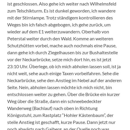
ist geschlossen. Also gehe ich weiter nach Wilhelmsfeld
zum Telschikturm. Es ist dunkel geworden, ich wandere
mit der Stirnlampe. Trotz ständigem kontrollieren des
Weges bin ich falsch abgebogen, ich gehe zurück, um
wieder auf dem E1 weiterzuwandern. Oberhalb von
Peterstal weiter durch den Wald. Komme an weiteren
Schutzhütten vorbei, mache auch nochmals eine Pause,
dann gehe ich durch Ziegelhausen bis zur Bushaltestelle
vor der Neckarbrücke, setze mich dort hin, es ist jetzt
23:10 Uhr. Überlege, ob ich mich abholen lassen soll, ist ja
nicht weit, sehe auch einige Taxen vorbeifahren. Sehe die
Neckarbrücke, sehe den Anstieg im Nebel auf der anderen
Seite. Nein, abholen lassen möchte ich mich nicht, bin
entschlossen weiter zu gehen. Über die Brücke ein kurzer
Weg über die Straße, dann ein schneebedeckter
Wanderweg (Bachlauf) nach oben in Richtung
Königsstuhl, zum Rastplatz “Hohler Kästenbaum”, der
steile Anstieg ist geschafft, kurze Pause. Dann jetzt nur
noch abwärts nach Gaiberg, an der Quelle noch was