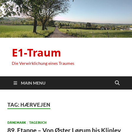
E1-Traum
Die Verwirklichung eines Traumes
MAIN MENU
TAG:
HÆRVEJEN
DÄNEMARK
/
TAGEBUCH
89. Etappe – Von Øster Løgum bis Kliplev