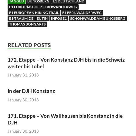
TAGGED
BUNGSBERG
E1 DEUTSCHLAND
E1 EUROPÄISCHER FERNWANDERWEG
E1 EUROPEAN HIKING TRAIL
E1 FERNWANDERWEG
E1-TRAUM.DE
EUTIN
INFOS E1
SCHÖNWALDE AM BUNGSBERG
THOMAS BONGARTS
RELATED POSTS
172. Etappe – Von Konstanz DJH bis in die Schweiz
weiter bis Tobel
January 31, 2018
In der DJH Konstanz
January 30, 2018
171. Etappe – Von Wallhausen bis Konstanz in die
DJH
January 30, 2018