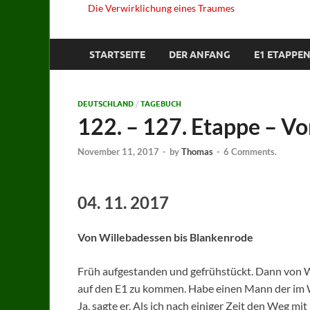
Die Verwirklichung eines Traumes
STARTSEITE
DER ANFANG
E1 ETAPPEN
DEUTSCHLAND
/
TAGEBUCH
122. – 127. Etappe – V
November 11, 2017
-
by
Thomas
-
6 Comments.
04. 11. 2017
Von Willebadessen bis Blankenrode
Früh aufgestanden und gefrühstückt. Dann von 
auf den E1 zu kommen. Habe einen Mann der im Wal
Ja, sagte er. Als ich nach einiger Zeit den Weg mi