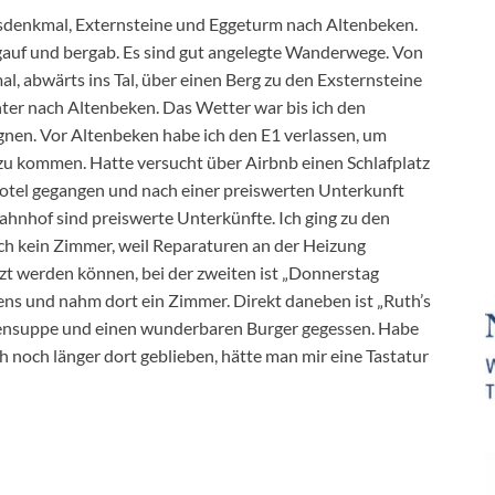
denkmal, Externsteine und Eggeturm nach Altenbeken.
rgauf und bergab. Es sind gut angelegte Wanderwege. Von
 abwärts ins Tal, über einen Berg zu den Exsternsteine
er nach Altenbeken. Das Wetter war bis ich den
egnen. Vor Altenbeken habe ich den E1 verlassen, um
 zu kommen. Hatte versucht über Airbnb einen Schlafplatz
 Hotel gegangen und nach einer preiswerten Unterkunft
ahnhof sind preiswerte Unterkünfte. Ich ging zu den
ch kein Zimmer, weil Reparaturen an der Heizung
t werden können, bei der zweiten ist „Donnerstag
ens und nahm dort ein Zimmer. Direkt daneben ist „Ruth’s
ensuppe und einen wunderbaren Burger gegessen. Habe
 noch länger dort geblieben, hätte man mir eine Tastatur