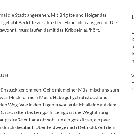
al die Stadt angesehen. Mit Brigitte und Holger das
it gehabt Berichte zu schreiben. Habe mich ausgeruht. Die
gewohnt, muss laufen damit das Kribbeln aufhört.
E
K
n
I
m
H
 DJH
w
V
T
Frühstück genommen. Gehe mit meiner Müslimischung zum
was Milch für mein Müsli. Habe gut gefrühstückt und
den Weg. Wie in den Tagen zuvor laufe ich alleine auf dem
 Ortschaften bis Lemgo. In Lemgo ist die Wegführung
auptstraße entlang obwohl um einiges kürzer, ein paar
r durch die Stadt. Über Feldwege nach Detmold. Auf dem