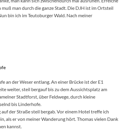
änke, man kann sich zwischendurch mal ausruhen. Erreiche
muß man durch die ganze Stadt. Die DJH ist im Ortsteil
Nun bin ich im Teutoburger Wald. Nach meiner
ofe
fe an der Weser entlang. An einer Brücke ist der E1
te weiter, steil bergauf bis zu dem Aussichtsplatz am
melner Stadtforst, über Feldwege, durch kleine
elnd bis Linderhofe.
uf der Straße steil bergab. Vor einem Hotel treffe ich
ein, als er von meiner Wanderung hört. Thomas vielen Dank
hen kannst.