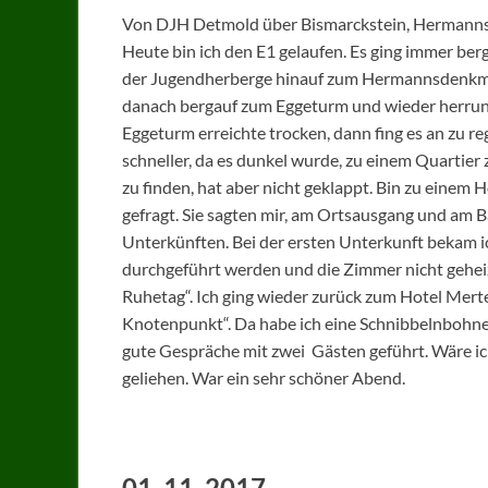
Von DJH Detmold über Bismarckstein, Hermanns
Heute bin ich den E1 gelaufen. Es ging immer be
der Jugendherberge hinauf zum Hermannsdenkmal,
danach bergauf zum Eggeturm und wieder herrunt
Eggeturm erreichte trocken, dann fing es an zu r
schneller, da es dunkel wurde, zu einem Quartier
zu finden, hat aber nicht geklappt. Bin zu einem
gefragt. Sie sagten mir, am Ortsausgang und am B
Unterkünften. Bei der ersten Unterkunft bekam i
durchgeführt werden und die Zimmer nicht geheiz
Ruhetag“. Ich ging wieder zurück zum Hotel Mert
Knotenpunkt“. Da habe ich eine Schnibbelnbohn
gute Gespräche mit zwei Gästen geführt. Wäre ich
geliehen. War ein sehr schöner Abend.
01. 11. 2017