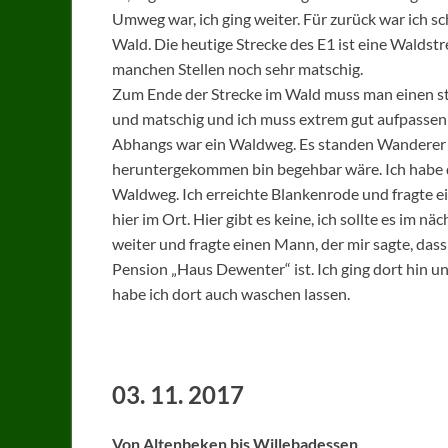
Umweg war, ich ging weiter. Für zurück war ich s
Wald. Die heutige Strecke des E1 ist eine Wald
manchen Stellen noch sehr matschig.
Zum Ende der Strecke im Wald muss man einen ste
und matschig und ich muss extrem gut aufpassen 
Abhangs war ein Waldweg. Es standen Wanderer a
heruntergekommen bin begehbar wäre. Ich habe d
Waldweg. Ich erreichte Blankenrode und fragte ei
hier im Ort. Hier gibt es keine, ich sollte es im n
weiter und fragte einen Mann, der mir sagte, das
Pension „Haus Dewenter“ ist. Ich ging dort hin u
habe ich dort auch waschen lassen.
03. 11. 2017
Von Altenbeken bis Willebadessen