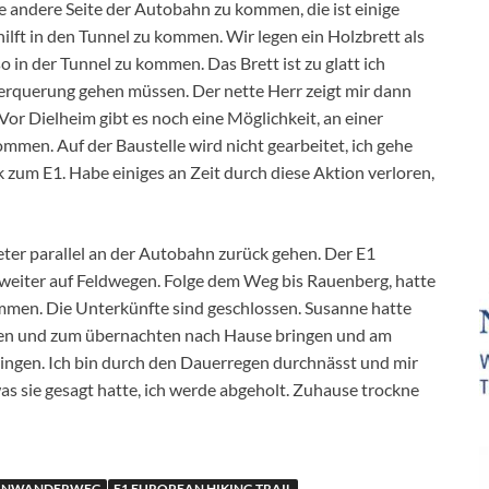
ie andere Seite der Autobahn zu kommen, die ist einige
 hilft in den Tunnel zu kommen. Wir legen ein Holzbrett als
 in der Tunnel zu kommen. Das Brett ist zu glatt ich
berquerung gehen müssen. Der nette Herr zeigt mir dann
Vor Dielheim gibt es noch eine Möglichkeit, an einer
ommen. Auf der Baustelle wird nicht gearbeitet, ich gehe
k zum E1. Habe einiges an Zeit durch diese Aktion verloren,
ter parallel an der Autobahn zurück gehen. Der E1
 weiter auf Feldwegen. Folge dem Weg bis Rauenberg, hatte
mmen. Die Unterkünfte sind geschlossen. Susanne hatte
len und zum übernachten nach Hause bringen und am
ingen. Ich bin durch den Dauerregen durchnässt und mir
 was sie gesagt hatte, ich werde abgeholt. Zuhause trockne
FERNWANDERWEG
E1 EUROPEAN HIKING TRAIL