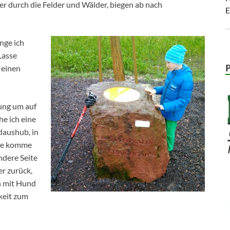
er durch die Felder und Wälder, biegen ab nach
E
nge ich
Lasse
 einen
ung um auf
e ich eine
daushub, in
ine komme
ndere Seite
r zurück,
n mit Hund
keit zum