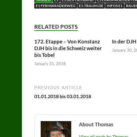
E1 FERNWANDERWEG
E1-TRAUM.DE
INFOS E1
RAUE
RELATED POSTS
172. Etappe – Von Konstanz
In der DJH
DJH bis in die Schweiz weiter
January 30, 
bis Tobel
January 31, 2018
PREVIOUS ARTICLE
01.01.2018 bis 03.01.2018
About Thomas
View all posts by Thomas →