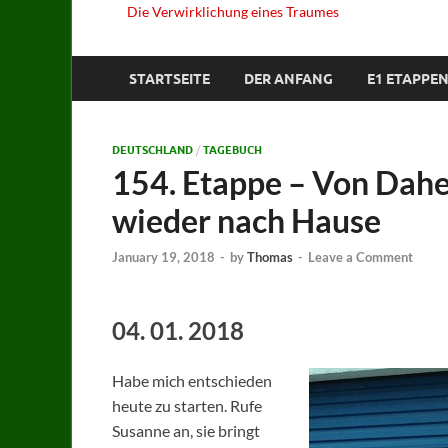
Die Verwirklichung eines Traumes
STARTSEITE
DER ANFANG
E1 ETAPPEN
DEUTSCHLAND
/
TAGEBUCH
154. Etappe – Von Dah
wieder nach Hause
January 19, 2018
-
by
Thomas
-
Leave a Comment
04. 01. 2018
Habe mich entschieden
heute zu starten. Rufe
Susanne an, sie bringt