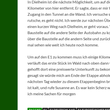
In Dielheim ist die nächste Möglichkeit, um auf d
Kilometer von hier entfernt. Er sagte, dass er mir
Zugang in den Tunnel an die Wand. Ich versuche so
rutsche, es geht nicht. Ich werde zur nächsten Ü
einen kurzen Weg nach Dielheim, er geht voraus. 
Baustelle auf die andere Seite der Autobahn zu k
über die Baustelle auf die andern Seite und zurüc
mal sehen wie weit ich heute noch komme.
Um auf den E1 zu kommen muss ich einige Kilome
verläuft das erste Stück im Wald nach oben dann
gehofft dort eine preiswerte Unterkunft zu beko
gesagt sie würde mich am Ende der Etappe abho
nächsten Tag wieder zu diesem Etappenbeginn br
ist kalt, und rufe Susanne an. Es war kein Scherz
ich meine Sachen für morgen
TAGGED
E1
E1 DEUTSCHLAND
E1 EUROPÄISCHER 