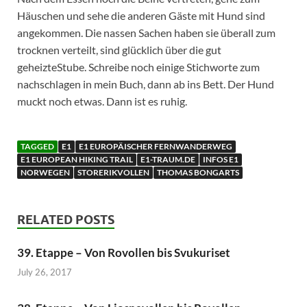
Häuschen und sehe die anderen Gäste mit Hund sind
angekommen. Die nassen Sachen haben sie überall zum
trocknen verteilt, sind glücklich über die gut
geheizteStube. Schreibe noch einige Stichworte zum
nachschlagen in mein Buch, dann ab ins Bett. Der Hund
muckt noch etwas. Dann ist es ruhig.
TAGGED
E1
E1 EUROPÄISCHER FERNWANDERWEG
E1 EUROPEAN HIKING TRAIL
E1-TRAUM.DE
INFOS E1
NORWEGEN
STORERIKVOLLEN
THOMAS BONGARTS
RELATED POSTS
39. Etappe – Von Rovollen bis Svukuriset
July 26, 2017