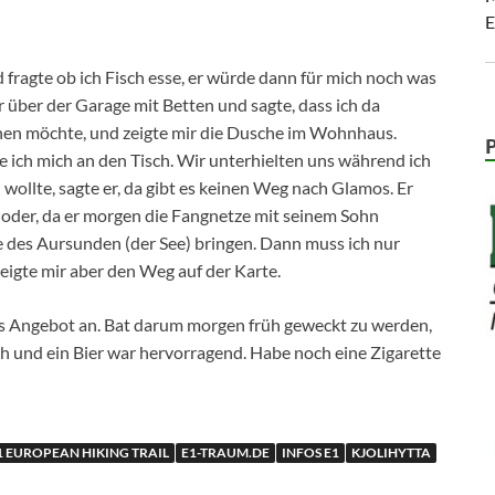
E
 fragte ob ich Fisch esse, er würde dann für mich noch was
r über der Garage mit Betten und sagte, dass ich da
chen möchte, und zeigte mir die Dusche im Wohnhaus.
zte ich mich an den Tisch. Wir unterhielten uns während ich
 wollte, sagte er, da gibt es keinen Weg nach Glamos. Er
 oder, da er morgen die Fangnetze mit seinem Sohn
e des Aursunden (der See) bringen. Dann muss ich nur
eigte mir aber den Weg auf der Karte.
as Angebot an. Bat darum morgen früh geweckt zu werden,
sch und ein Bier war hervorragend. Habe noch eine Zigarette
1 EUROPEAN HIKING TRAIL
E1-TRAUM.DE
INFOS E1
KJOLIHYTTA