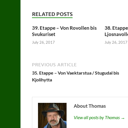
RELATED POSTS
39. Etappe – Von Rovollen bis
38. Etappe
Svukuriset
Ljosnavoll
July 26, 2017
July 26, 2017
PREVIOUS ARTICLE
35. Etappe – Von Vaektarstua / Stugudal bis
Kjolihytta
About Thomas
View all posts by Thomas →