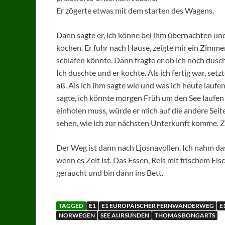
Er zögerte etwas mit dem starten des Wagens.
Dann sagte er, ich könne bei ihm übernachten und
kochen. Er fuhr nach Hause, zeigte mir ein Zimme
schlafen könnte. Dann fragte er ob ich noch dus
Ich duschte und er kochte. Als ich fertig war, set
aß. Als ich ihm sagte wie und was ich heute laufen
sagte, ich könnte morgen Früh um den See laufen
einholen muss, würde er mich auf die andere Seit
sehen, wie ich zur nächsten Unterkunft komme. Z
Der Weg ist dann nach Ljosnavollen. Ich nahm d
wenn es Zeit ist. Das Essen, Reis mit frischem Fi
geraucht und bin dann ins Bett.
TAGGED
E1
E1 EUROPÄISCHER FERNWANDERWEG
E
NORWEGEN
SEE AURSUNDEN
THOMAS BONGARTS