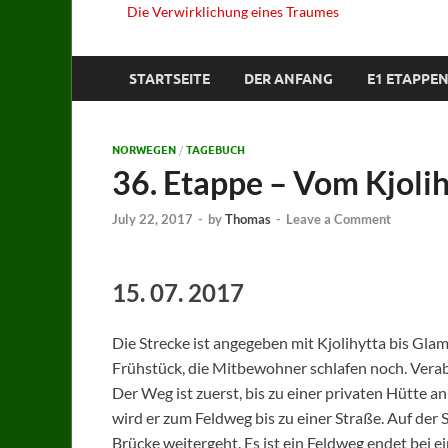
Die Verwirklichung eines Traumes
STARTSEITE
DER ANFANG
E1 ETAPPEN
NORWEGEN
/
TAGEBUCH
36. Etappe – Vom Kjoli
July 22, 2017
-
by
Thomas
-
Leave a Comment
15. 07. 2017
Die Strecke ist angegeben mit Kjolihytta bis Gla
Frühstück, die Mitbewohner schlafen noch. Vera
Der Weg ist zuerst, bis zu einer privaten Hütte
wird er zum Feldweg bis zu einer Straße. Auf der
Brücke weitergeht. Es ist ein Feldweg endet bei