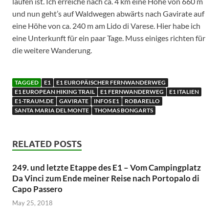
laufen ist. Ich erreiche nach ca. 4 km eine Höhe von 660 m
und nun geht’s auf Waldwegen abwärts nach Gavirate auf
eine Höhe von ca. 240 m am Lido di Varese. Hier habe ich
eine Unterkunft für ein paar Tage. Muss einiges richten für
die weitere Wanderung.
TAGGED
E1
E1 EUROPÄISCHER FERNWANDERWEG
E1 EUROPEAN HIKING TRAIL
E1 FERNWANDERWEG
E1 ITALIEN
E1-TRAUM.DE
GAVIRATE
INFOS E1
ROBARELLO
SANTA MARIA DEL MONTE
THOMAS BONGARTS
RELATED POSTS
249. und letzte Etappe des E1 – Vom Campingplatz
Da Vinci zum Ende meiner Reise nach Portopalo di
Capo Passero
May 25, 2018