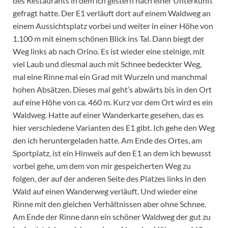
des Restaurants in dem ich gestern nach einer Unterkunft
gefragt hatte. Der E1 verläuft dort auf einem Waldweg an
einem Aussichtsplatz vorbei und weiter in einer Höhe von
1.100 m mit einem schönen Blick ins Tal. Dann biegt der
Weg links ab nach Orino. Es ist wieder eine steinige, mit
viel Laub und diesmal auch mit Schnee bedeckter Weg,
mal eine Rinne mal ein Grad mit Wurzeln und manchmal
hohen Absätzen. Dieses mal geht’s abwärts bis in den Ort
auf eine Höhe von ca. 460 m. Kurz vor dem Ort wird es ein
Waldweg. Hatte auf einer Wanderkarte gesehen, das es
hier verschiedene Varianten des E1 gibt. Ich gehe den Weg
den ich heruntergeladen hatte. Am Ende des Ortes, am
Sportplatz, ist ein Hinweis auf den E1 an dem ich bewusst
vorbei gehe, um dem von mir gespeicherten Weg zu
folgen, der auf der anderen Seite des Platzes links in den
Wald auf einen Wanderweg verläuft. Und wieder eine
Rinne mit den gleichen Verhältnissen aber ohne Schnee.
Am Ende der Rinne dann ein schöner Waldweg der gut zu