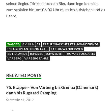
seinen Segler. Trinken noch ein Bier, dann lege ich mich
zum schlafen hin, um 06:00 Uhr muss ich aufstehen und zu
Fähre.
TAGGED
ÅKULLA
E1
E1 EUROPÄISCHER FERNWANDERWEG
E1 EUROPEAN HIKING TRAIL
E1 FERNWANDERWEG
E1-TRAUM.DE
INFOS E1
SCHWEDEN
THOMAS BONGARTS
VARBERG
VARBERG FÄHRE
RELATED POSTS
75. Etappe – Von Varberg bis Grenaa (Dänemark)
dann bis Rugaard Camping
September 1, 2017