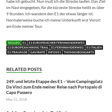
habe ich gebucht. Nun muß ich die Strecke laufen. Das Ziel
im Navi eingegeben, für die kürzeste Strecke heißt es über
9 Stunden. Ich wandere den E1 der etwas länger ist.
Normalerweise buche ich meine Unterkunft erst Vorort
am Ende meiner Tour.
TAGGED
E1
E1 EUROPÄISCHER FERNWANDERWEG
E1 EUROPEAN HIKING TRAIL
E1 FERNWANDERWEG
E1 ITALIEN
E1-TRAUM.DE
GAVIRATE
INFOS E1
THOMAS BONGARTS
RELATED POSTS
249. und letzte Etappe des E1 – Vom Campingplatz
Da Vinci zum Ende meiner Reise nach Portopalo di
Capo Passero
May 25, 2018