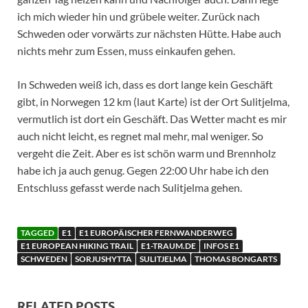
ich mich wieder hin und grübele weiter. Zurück nach
Schweden oder vorwärts zur nächsten Hütte. Habe auch
nichts mehr zum Essen, muss einkaufen gehen.
In Schweden weiß ich, dass es dort lange kein Geschäft
gibt, in Norwegen 12 km (laut Karte) ist der Ort Sulitjelma,
vermutlich ist dort ein Geschäft. Das Wetter macht es mir
auch nicht leicht, es regnet mal mehr, mal weniger. So
vergeht die Zeit. Aber es ist schön warm und Brennholz
habe ich ja auch genug. Gegen 22:00 Uhr habe ich den
Entschluss gefasst werde nach Sulitjelma gehen.
TAGGED
E1
E1 EUROPÄISCHER FERNWANDERWEG
E1 EUROPEAN HIKING TRAIL
E1-TRAUM.DE
INFOS E1
SCHWEDEN
SORJUSHYTTA
SULITJELMA
THOMAS BONGARTS
RELATED POSTS