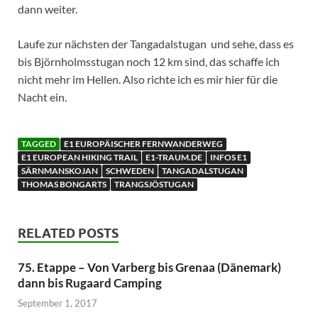
dann weiter.
Laufe zur nächsten der Tangadalstugan und sehe, dass es
bis Björnholmsstugan noch 12 km sind, das schaffe ich
nicht mehr im Hellen. Also richte ich es mir hier für die
Nacht ein.
TAGGED
E1 EUROPÄISCHER FERNWANDERWEG
E1 EUROPEAN HIKING TRAIL
E1-TRAUM.DE
INFOS E1
SÄRNMANSKOJAN
SCHWEDEN
TANGADALSTUGAN
THOMAS BONGARTS
TRANGSJÖSTUGAN
RELATED POSTS
75. Etappe – Von Varberg bis Grenaa (Dänemark)
dann bis Rugaard Camping
September 1, 2017